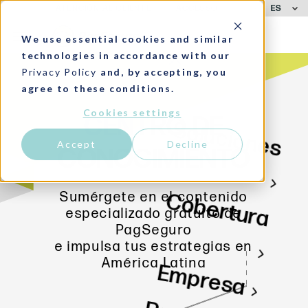
ES
ATENCIÓN AL CLIENTE
ACCESSO
We use essential cookies and similar
technologies in accordance with our
Privacy Policy
and, by accepting, you
agree to these conditions.
Cookies settings
CENTRO DE
Soluciones
Accept
Decline
CONOCIMIENTO
Cobertura
Sumérgete en el contenido
especializado gratuito de
PagSeguro
e impulsa tus estrategias en
América Latina
Empresa